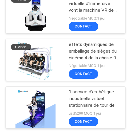
virtuelle d'Immersive
vont la machine VR de
129
jeu de simulateur de
Négociable MOQ:1 jeu
voiture de karts pour des
CONTACT
Cinéma 5D 7D
enfants
effets dynamiques de
emballage de sièges du
cinéma 4 de la chaise 9D
VR de vr 12 mois de
Négociable MOQ:1 jeu
garantie
CONTACT
86
Le cinéma des
1 service d'esthétique
industrielle virtuel
sièges de
stationnaire de tour de
mouvement
vélo de réalité virtuelle
usd5200 MOQ:1 jeu
d'intérieur de joueur/vélo
CONTACT
d'exercice