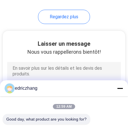
27
Regardez plus
Cinéma
Laisser un message
Nous vous rappellerons bientôt!
16
Parc à thème de VR
edriczhang
12:59 AM
Good day, what product are you looking for?