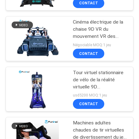
parc d'attractions 9D
CONTACT
NOUS
Cinéma électrique de la
VISITE
93
chaise 9D VR du
DE
mouvement VR des
VR Racing Simulator
sièges 6Dof en métal 6
L'USINE
Négociable MOQ:1 jeu
d'acier
CONTACT
CONTRÔLE
Tour virtuel stationnaire
DE
de vélo de la réalité
QUALITÉ
virtuelle 9D
72
d'intérieur/vélo
usd5200 MOQ:1 jeu
d'exercice
Simulateur de tir de
CONTACT
NOUS
CONTACTER
Vr
Machines adultes
chaudes de tir virtuelles
NOUVELLES
de divertissement du jeu