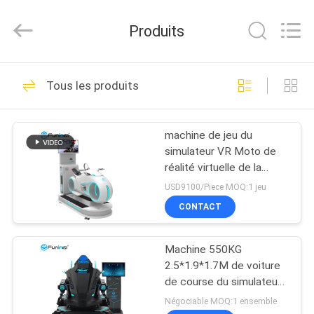
-
2026
Zhuoyuan
Produits
Co.,Ltd.
All
Rights
Reserved.
MAISON
333
Tous les produits
simulateur de 9D VR
DES
machine de jeu du
PRODUITS
simulateur VR Moto de
réalité virtuelle de la
VR
machine 9D de jeux de
USD9100/Piece MOQ:1 jeu
course du siège unique
SHOW
CONTACT
9dvr
559
Simulateur de
Machine 550KG
À
2.5*1.9*1.7M de voiture
PROPOS
mouvement vr
de course du simulateur
F1 de réalité virtuelle du
DE
Négociable MOQ:1 ensemble