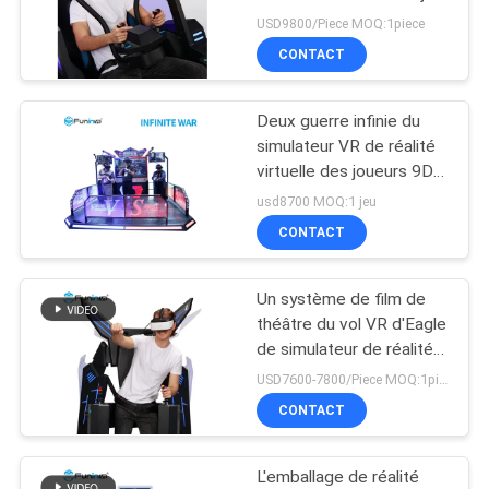
VR Mecha du jeu 360
USD9800/Piece MOQ:1piece
d'usine de FuninVR
CONTACT
CAS
115
Deux guerre infinie du
PLAN
VR Flight Simulator
simulateur VR de réalité
DU
virtuelle des joueurs 9D
pour des étudiants
SITE
usd8700 MOQ:1 jeu
CONTACT
PRIVACY
Un système de film de
42
POLICY
théâtre du vol VR d'Eagle
Simulateur de sport
de simulateur de réalité
virtuelle du joueur 9D
USD7600-7800/Piece MOQ:1piece
VR
CONTACT
L'emballage de réalité