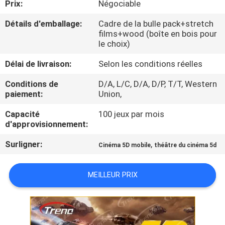
Prix:
Négociable
NOUS
Détails d'emballage:
Cadre de la bulle pack+stretch
films+wood (boîte en bois pour
VISITE
le choix)
DE
Délai de livraison:
Selon les conditions réelles
L'USINE
Conditions de
D/A, L/C, D/A, D/P, T/T, Western
paiement:
Union,
CONTRÔLE
Capacité
100 jeux par mois
DE
d'approvisionnement:
QUALITÉ
Surligner:
,
Cinéma 5D mobile
théâtre du cinéma 5d
NOUS
MEILLEUR PRIX
CONTACTER
NOUVELLES