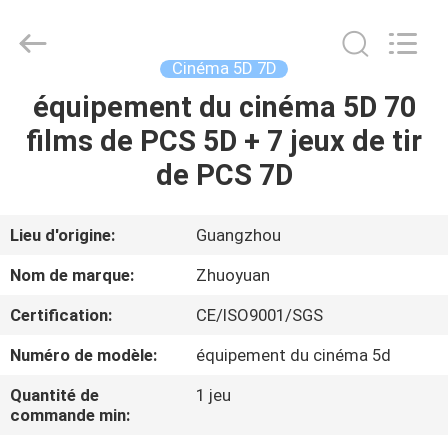
-
2026
Zhuoyuan
Co.,Ltd.
All
Cinéma 5D 7D
Rights
Reserved.
équipement du cinéma 5D 70
MAISON
films de PCS 5D + 7 jeux de tir
DES
de PCS 7D
PRODUITS
Lieu d'origine:
Guangzhou
VR
Nom de marque:
Zhuoyuan
SHOW
Certification:
CE/ISO9001/SGS
Numéro de modèle:
équipement du cinéma 5d
À
PROPOS
Quantité de
1 jeu
commande min:
DE