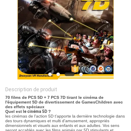
CAS
PLAN
DU
SITE
PRIVACY
POLICY
Description de produit
70 films de PCS 5D + 7 PCS 7D tirant le cinéma de
l'équipement 5D de divertissement de GamesChildren avec
des effets spéciaux
Quel est
le cinéma 5D
?
les cinémas de l'action 5D t'apporte la dernière technologie dans
des tours dynamiques et multi d'amusement, appropriés
dimensionnels et visuels aux enfants et aux adultes. Vos sens
seront accablés avec les films animés par 5D stimulants et