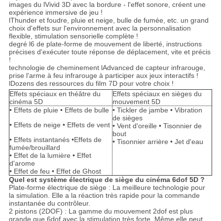
images du lVivid 3D avec la bordure - l'effet sonore, créent une
expérience immersive de jeu !
lThunder et foudre, pluie et neige, bulle de fumée, etc. un grand
choix d'effets sur l'environnement avec la personnalisation
flexible, stimulation sensorielle complète !
degré l6 de plate-forme de mouvement de liberté, instructions
précises d'exécuter toute réponse de déplacement, vite et précis
!
technologie de cheminement lAdvanced de capteur infrarouge,
prise l'arme à feu infrarouge à participer aux jeux interactifs !
lDozens des ressources du film 7D pour votre choix !
Effets spéciaux en théâtre du
Effets spéciaux en sièges du
cinéma 5D
mouvement 5D
• Effets de pluie • Effets de bulle
• Tickler de jambe • Vibration
de sièges
• Effets de neige • Effets de vent
• Vent d'oreille • Tisonnier de
bout
• Effets instantanés •Effets de
• Tisonnier arrière • Jet d'eau
fumée/brouillard
• Effet de la lumière • Effet
d'arome
• Effet de feu • Effet de Ghost
Quel est système électrique de siège du cinéma 6dof 5D ?
Plate-forme électrique de siège : La meilleure technologie pour
la simulation. Elle a la réaction très rapide pour la commande
instantanée du contrôleur.
2 pistons (2DOF) : La gamme du mouvement 2dof est plus
grande que 6dof avec la stimulation très forte. Même elle peut