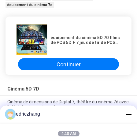
équipement du cinéma 7d
équipement du cinéma 5D 70 films
de PCS 5D + 7 jeux de tir de PCS
7D
Continuer
Cinéma 5D 7D
Cinéma de dimensions de Digital 7, théâtre du cinéma 7d avec
l'effet de champ de jambe
edriczhang
6 salle de cinéma du divertissement 7D de parc à thème de
DOF avec le système d'affichage d'écran
4:18 AM
Salle de cinéma étonnante 6/8 sièges du jeu 7D de tir avec