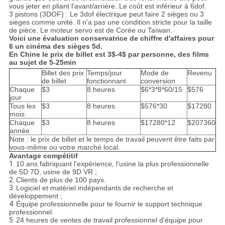
vous jeter en pliant l'avant/arrière. Le coût est inférieur à 6dof.
3 pistons (3DOF) : Le 3dof électrique peut faire 2 sièges ou 3
sièges comme unité. Il n'a pas une condition stricte pour la taille
de pièce. Le moteur servo est de Corée ou Taïwan.
Voici une évaluation conservatrice de chiffre d'affaires pour
6 un cinéma des sièges 5d.
En Chine le prix de billet est 3$-4$ par personne, des films
au sujet de 5-25min
Billet des prix
Temps/jour
Mode de
Revenu
de billet
fonctionnant
conversion
Chaque
$3
8 heures
$6*3*8*60/15
$576
jour
Tous les
$3
8 heures
$576*30
$17280
mois
Chaque
$3
8 heures
$17280*12
$207360
année
Note : le prix de billet et le temps de travail peuvent être faits par
vous-même ou votre marché local.
Avantage compétitif
1.
10 ans fabriquant l'expérience, l'usine la plus professionnelle
de 5D 7D, usine de 9D VR ;
2.
Clients de plus de 100 pays.
3.
Logiciel et matériel indépendants de recherche et
développement ;
4.
Équipe professionnelle pour te fournir le support technique
professionnel.
5.
24 heures de ventes de travail professionnel d'équipe pour