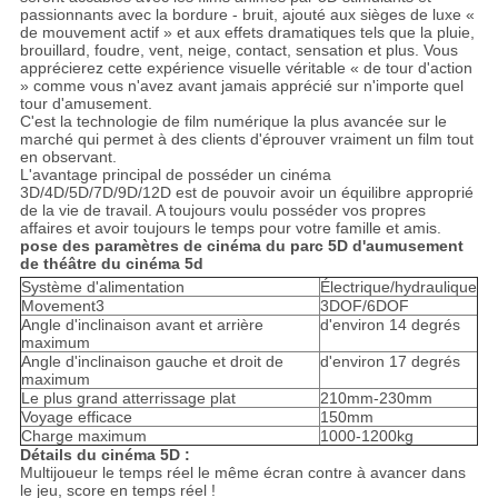
passionnants avec la bordure - bruit, ajouté aux sièges de luxe «
de mouvement actif » et aux effets dramatiques tels que la pluie,
brouillard, foudre, vent, neige, contact, sensation et plus. Vous
apprécierez cette expérience visuelle véritable « de tour d'action
» comme vous n'avez avant jamais apprécié sur n'importe quel
tour d'amusement.
C'est la technologie de film numérique la plus avancée sur le
marché qui permet à des clients d'éprouver vraiment un film tout
en observant.
L'avantage principal de posséder un cinéma
3D/4D/5D/7D/9D/12D est de pouvoir avoir un équilibre approprié
de la vie de travail. A toujours voulu posséder vos propres
affaires et avoir toujours le temps pour votre famille et amis.
pose des paramètres de cinéma du parc 5D d'aumusement
de théâtre du cinéma 5d
Système d'alimentation
Électrique/hydraulique
Movement3
3DOF/6DOF
Angle d'inclinaison avant et arrière
d'environ 14 degrés
maximum
Angle d'inclinaison gauche et droit de
d'environ 17 degrés
maximum
Le plus grand atterrissage plat
210mm-230mm
Voyage efficace
150mm
Charge maximum
1000-1200kg
Détails du cinéma 5D :
Multijoueur le temps réel le même écran contre à avancer dans
le jeu, score en temps réel !