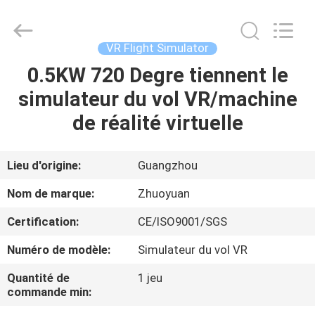
-
2026
Zhuoyuan
Co.,Ltd.
All
VR Flight Simulator
Rights
Reserved.
0.5KW 720 Degre tiennent le
MAISON
simulateur du vol VR/machine
DES
de réalité virtuelle
PRODUITS
Lieu d'origine:
Guangzhou
VR
Nom de marque:
Zhuoyuan
SHOW
Certification:
CE/ISO9001/SGS
Numéro de modèle:
Simulateur du vol VR
À
PROPOS
Quantité de
1 jeu
commande min:
DE