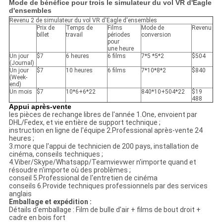
Mode de bénéfice pour trois le simulateur du vol VR d'Eagle
d'ensembles
Revenu 2 de simulateur du vol VR d'Eagle d'ensembles
Prix de
Temps de
Films
Mode de
Revenu
billet
travail
périodes
conversion
pour
une heure
Un jour
$7
6 heures
6 films
7*5 *5*2
$504
(Journal)
Un jour
$7
10 heures
6 films
7*10*8*2
$840
(Week-
end)
Un mois
$7
10*6+6*22
840*10+504*22
$19
488
Appui après-vente
les pièces de rechange libres de l'année 1.One, envoient par
DHL/Fedex, et vie entière de support technique ;
instruction en ligne de l'équipe 2.Professional après-vente 24
heures ;
3.more que l'appui de technicien de 200 pays, installation de
cinéma, conseils techniques ;
4.Viber/Skype/Whatsapp/Teamvievwer n'importe quand et
résoudre n'importe où des problèmes ;
conseil 5.Professional de l'entretien de cinéma
conseils 6.Provide techniques professionnels par des services
anglais
Emballage et expédition :
Détails d'emballage : Film de bulle d'air + films de bout droit +
cadre en bois fort