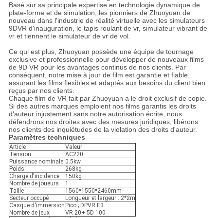
Basé sur sa principale expertise en technologie dynamique de
plate-forme et de simulation, les pionniers de Zhuoyuan de
nouveau dans l'industrie de réalité virtuelle avec les simulateurs
9DVR d'inauguration, le tapis roulant de vr, simulateur vibrant de
vr et tiennent le simulateur de vr de vol.
Ce qui est plus, Zhuoyuan possède une équipe de tournage
exclusive et professionnelle pour développer de nouveaux films
de 9D VR pour les avantages continus de nos clients. Par
conséquent, notre mise à jour de film est garantie et fiable,
assurant les films flexibles et adaptés aux besoins du client bien
reçus par nos clients.
Chaque film de VR fait par Zhuoyuan a le droit exclusif de copie.
Si des autres marques emploient nos films garantis les droits
d'auteur injustement sans notre autorisation écrite, nous
défendrons nos droites avec des mesures juridiques, libérons
nos clients des inquiétudes de la violation des droits d'auteur.
Paramètres techniques
Article
Valeur
Tension
AC220
Puissance nominale
0.5kw
Poids
268kg
Charge d'incidence
150kg
Nombre de joueurs
1
Taille
1560*1550*2460mm
Secteur occupé
Longueur et largeur : 2*2m
Casque d'immersion
Pico ; DPVR E3
Nombre de jeux
VR 20+ 5D 100