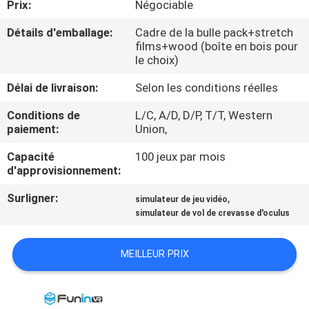
Prix:
Négociable
NOUS
Détails d'emballage:
Cadre de la bulle pack+stretch
films+wood (boîte en bois pour
VISITE
le choix)
DE
Délai de livraison:
Selon les conditions réelles
L'USINE
Conditions de
L/C, A/D, D/P, T/T, Western
paiement:
Union,
CONTRÔLE
Capacité
100 jeux par mois
DE
d'approvisionnement:
QUALITÉ
Surligner:
,
simulateur de jeu vidéo
simulateur de vol de crevasse d'oculus
NOUS
MEILLEUR PRIX
CONTACTER
NOUVELLES