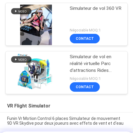
Simulateur de vol 360 VR
Négociable MOQ:1
CONTACT
Simulateur de vol en
réalité virtuelle Parc
d'attractions Rides
Double siège VR Volant
Négociable MOQ:1
Machine de jeu
CONTACT
VR Flight Simulator
Funin Vr Motion Control 6 places Simulateur de mouvement
9D VR Skydive pour deux joueurs avec effets de vent et d'eau