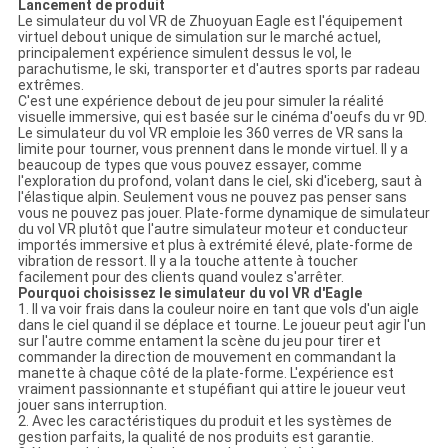
Lancement de produit
Le simulateur du vol VR de Zhuoyuan Eagle est l'équipement
virtuel debout unique de simulation sur le marché actuel,
principalement expérience simulent dessus le vol, le
parachutisme, le ski, transporter et d'autres sports par radeau
extrêmes.
C'est une expérience debout de jeu pour simuler la réalité
visuelle immersive, qui est basée sur le cinéma d'oeufs du vr 9D.
Le simulateur du vol VR emploie les 360 verres de VR sans la
limite pour tourner, vous prennent dans le monde virtuel. Il y a
beaucoup de types que vous pouvez essayer, comme
l'exploration du profond, volant dans le ciel, ski d'iceberg, saut à
l'élastique alpin. Seulement vous ne pouvez pas penser sans
vous ne pouvez pas jouer. Plate-forme dynamique de simulateur
du vol VR plutôt que l'autre simulateur moteur et conducteur
importés immersive et plus à extrémité élevé, plate-forme de
vibration de ressort. Il y a la touche attente à toucher
facilement pour des clients quand voulez s'arrêter.
Pourquoi choisissez le simulateur du vol VR d'Eagle
1. Il va voir frais dans la couleur noire en tant que vols d'un aigle
dans le ciel quand il se déplace et tourne. Le joueur peut agir l'un
sur l'autre comme entament la scène du jeu pour tirer et
commander la direction de mouvement en commandant la
manette à chaque côté de la plate-forme. L'expérience est
vraiment passionnante et stupéfiant qui attire le joueur veut
jouer sans interruption.
2. Avec les caractéristiques du produit et les systèmes de
gestion parfaits, la qualité de nos produits est garantie.