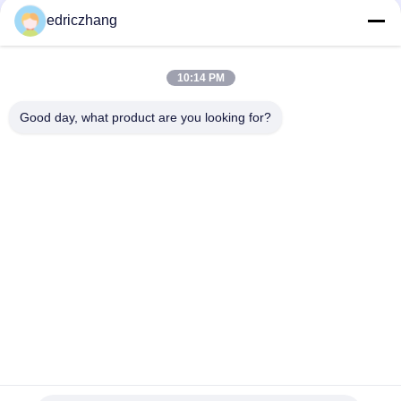
Variété de contenu Simulateur de réalité virtuelle 9D VR
edriczhang
Skydive offrant un son surround et de multiples
fonctionnalités de plateforme conçues pour l'interactivité
Simulateur de jeux de réalité virtuelle bleu pour enfants, conçu
10:14 PM
avec des fonctionnalités à faible entretien, combinant
contenu éducatif amusant et jeu sûr
Good day, what product are you looking for?
Catégories populaires
Tous
Simulateur De 
Simulateur De 9D VR
Mouvement Vr
Simulateur De Tir 
VR Racing Simulator
De Vr
Simulateur De Sport 
VR Flight Simulator
VR
Le Cinéma Des 
Cinéma 5D 7D
Sièges De 
Mouvement