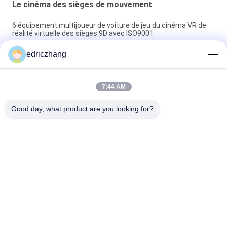
Le cinéma des sièges de mouvement
6 équipement multijoueur de voiture de jeu du cinéma VR de
réalité virtuelle des sièges 9D avec ISO9001
edriczhang
Sièges multijoueurs de la machine 6 de jeu de simulateur de Vr
de réalité virtuelle emballant le simulateur de 9d VR
Sièges multijoueurs de la machine 6 de jeu de simulateur de Vr
7:44 AM
de réalité virtuelle de FuninVR emballant le simulateur de 9d
VR
Good day, what product are you looking for?
Catégories populaires
Tous
Simulateur De 
Simulateur De 9D VR
Mouvement Vr
Simulateur De Tir 
VR Racing Simulator
De Vr
Simulateur De Sport 
VR Flight Simulator