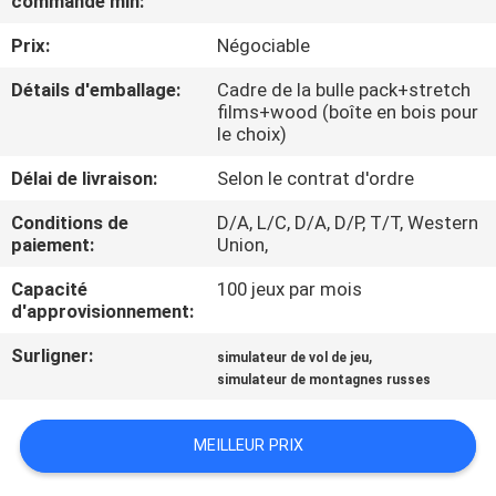
commande min:
NOUS
Prix:
Négociable
VISITE
Détails d'emballage:
Cadre de la bulle pack+stretch
films+wood (boîte en bois pour
DE
le choix)
L'USINE
Délai de livraison:
Selon le contrat d'ordre
Conditions de
D/A, L/C, D/A, D/P, T/T, Western
CONTRÔLE
paiement:
Union,
DE
Capacité
100 jeux par mois
QUALITÉ
d'approvisionnement:
Surligner:
,
simulateur de vol de jeu
NOUS
simulateur de montagnes russes
CONTACTER
MEILLEUR PRIX
NOUVELLES