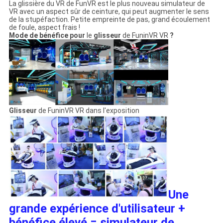
La glissière du VR de FunVR est le plus nouveau simulateur de
VR avec un aspect sûr de ceinture, qui peut augmenter le sens
de la stupéfaction. Petite empreinte de pas, grand écoulement
de foule, aspect frais !
Mode de bénéfice pour
le
glisseur
de FuninVR VR
?
Glisseur
de FuninVR VR dans l'exposition
Une
grande expérience d'utilisateur +
bénéfice élevé = simulateur de