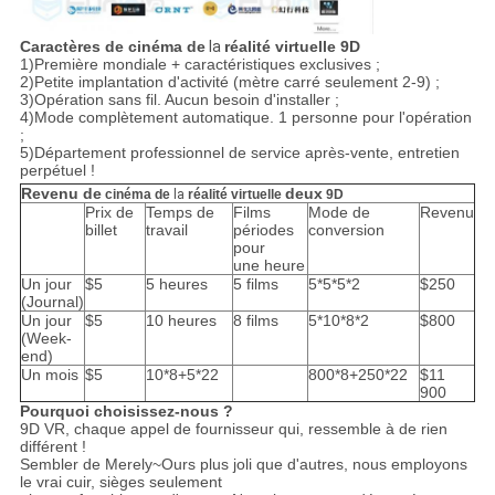
Caractères de cinéma de
la
réalité virtuelle 9D
1)Première mondiale + caractéristiques exclusives ;
2)Petite implantation d'activité (mètre carré seulement 2-9) ;
3)Opération sans fil. Aucun besoin d'installer ;
4)Mode complètement automatique. 1 personne pour l'opération
;
5)Département professionnel de service après-vente, entretien
perpétuel !
Revenu de
deux
cinéma de
la
réalité virtuelle
9D
Prix de
Temps de
Films
Mode de
Revenu
billet
travail
périodes
conversion
pour
une heure
Un jour
$5
5 heures
5 films
5*5*5*2
$250
(Journal)
Un jour
$5
10 heures
8 films
5*10*8*2
$800
(Week-
end)
Un mois
$5
10*8+5*22
800*8+250*22
$11
900
Pourquoi choisissez-nous ?
9D VR, chaque appel de fournisseur qui, ressemble à de rien
différent !
Sembler de Merely~Ours plus joli que d'autres, nous employons
le vrai cuir, sièges seulement