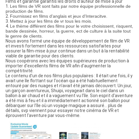
Films et garantie garantis les droits d'auteur de mise à jour
1.
Les films de VR sont faits par notre équipe professionnelle de
production de films.
2.
Fournissez en films d'anglais et jeux d'Interacitve.
3.
Mettez à jour les films de vr tous les mois.
4.
Le thème différent des films pour le votre choisissent, risquent,
bande dessinée, horreur, la guerre, ect de culture à la suite tout
le genre de clients.
Nous avons formé une équipe de développement de film de VR
et investi fortement dans les ressources satisfaites pour
assurer la film-mise à jour continue dans un but à la rentabilité
viable de garantie pour des clients.
Nous coopérons avec les équipes supérieures de production à
importer d'excellents films de VR afin d'augmenter la
compétitivité.
Le contenu d'un de nos films plus populaires
: Il était une fois, il y
avait une île flottant sur l'océan qui a été habituellement
entouré par des nuages et n'avait été jamais découvert. Un jour,
un garçon aventureux, Shuipi, voyageait dans le ciel dans un
ballon à air chaud et il a vaguement vu l'île. Son esprit d'aventure
a été mis à feu et il a immédiatement actionné son ballon pour
débarquer sur l'île où un voyage magique a assuré… plus de
détails, svp viennent pour essayer notre cinéma de VR et
éprouvent l'aventure par vous-même.