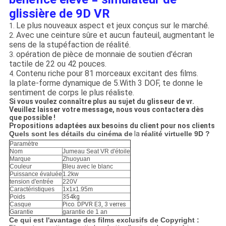
glissière de 9D VR
Le plus nouveaux aspect et jeux conçus sur le marché.
1.
Avec une ceinture sûre et aucun fauteuil, augmentant le
2.
sens de la stupéfaction de réalité.
opération de pièce de monnaie de soutien d'écran
3.
tactile de 22 ou 42 pouces.
Contenu riche pour 81 morceaux excitant des films.
4.
la plate-forme dynamique de 5.With 3 DOF, te donne le
sentiment de corps le plus réaliste.
Si vous voulez connaître plus au sujet du glisseur de vr.
Veuillez laisser votre message, nous vous contactera dès
que possible !
Propositions adaptées aux besoins du client pour nos clients
Quels sont les détails du cinéma de
la
réalité virtuelle 9D ?
Paramètre
Nom
Jumeau Seat VR d'étoile
Marque
Zhuoyuan
Couleur
Bleu avec le blanc
Puissance évaluée
1.2kw
tension d'entrée
220V
Caractéristiques
1x1x1.95m
Poids
354kg
Casque
Pico. DPVR E3, 3 verres
Garantie
garantie de 1 an
Ce qui est l'avantage des films exclusifs de Copyright :