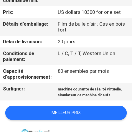
commande min:
NOUS
Prix:
US dollars 10300 for one set
VISITE
Détails d'emballage:
Film de bulle d'air ; Cas en bois
fort
DE
Délai de livraison:
20 jours
L'USINE
Conditions de
L / C, T / T, Western Union
paiement:
CONTRÔLE
Capacité
80 ensembles par mois
DE
d'approvisionnement:
QUALITÉ
Surligner:
,
machine courante de réalité virtuelle
simulateur de machine d'oeufs
NOUS
CONTACTER
MEILLEUR PRIX
NOUVELLES