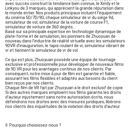
avec succès construit la tendance bien connue, le Xindy et le
Linkyou de 3 marques, qui apprécient la grande réputation dans
le monde entier. Nos produits principaux incluent l'équipement
du cinéma 5D/7D/9D, chaque simulateur de vr du siège 9d,
simulateur de vol, simulateur de la voiture de course F1,
simulateur de voiture de 360 degrés…
Basé sur sa principale expertise en technologie dynamique de
plate-forme et de simulation, les pionniers de Zhuoyuan de
nouveau dans l'industrie de réalité virtuelle avec les simulateurs
9DVR d'inauguration, le tapis roulant de vr, simulateur vibrant de
vr et tiennent le simulateur de vr de vol.
Ce qui est plus, Zhuoyuan possède une équipe de tournage
exclusive et professionnelle pour développer de nouveaux films
de 9D VR pour les avantages continus de nos clients. Par
conséquent, notre mise à jour de film est garantie et fiable,
assurant les films flexibles et adaptés aux besoins du client
bien reçus par nos clients.
Chaque film de VR fait par Zhuoyuan a le droit exclusif de copie.
Si des autres marques emploient nos films garantis les droits
d'auteur injustement sans notre autorisation écrite, nous
défendrons nos droites avec des mesures juridiques, libérons
nos clients des inquiétudes de la violation des droits d'auteur.
8.
Pourquoi choisissez-nous ?