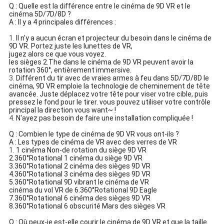
Q : Quelle est la différence entre le cinéma de 9D VR et le
cinéma 5D/7D/8D ?
A : Il y a 4 principales différences :
1.
Il n'y a aucun écran et projecteur du besoin dans le cinéma de
9D VR. Portez juste les lunettes de VR,
jugez alors ce que vous voyez.
les sièges 2.The dans le cinéma de 9D VR peuvent avoir la
rotation 360°, entièrement immersive.
3.
Différent du tir avec de vraies armes à feu dans 5D/7D/8D le
cinéma, 9D VR emploie la technologie de cheminement de tête
avancée. Juste déplacez votre tête pour viser votre cible, puis
pressez le fond pour le tirer. vous pouvez utiliser votre contrôle
principal la direction vous want~ !
4.
N'ayez pas besoin de faire une installation compliquée !
Q : Combien le type de cinéma de 9D VR vous ont-ils ?
A : Les types de cinéma de VR avec des verres de VR
1.
1 cinéma Non-de rotation du siège 9D VR
2.360°Rotational 1 cinéma du siège 9D VR
3.360°Rotational 2 cinéma des sièges 9D VR
4.360°Rotational 3 cinéma des sièges 9D VR
5.360°Rotational 9D vibrant le cinéma de VR
cinéma du vol VR de 6.360°Rotational 9D Eagle
7.360°Rotational 6 cinéma des sièges 9D VR
8.360°Rotational 6 obscurité Mars des sièges VR
Q : Où peux-je est-elle courir le cinéma de 9D VR et que la taille