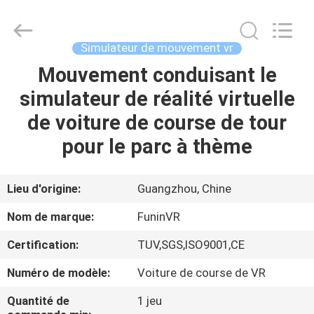
-
2026
Zhuoyuan
Co.,Ltd.
All
Simulateur de mouvement vr
Rights
Reserved.
Mouvement conduisant le
MAISON
simulateur de réalité virtuelle
DES
de voiture de course de tour
PRODUITS
pour le parc à thème
VR
Lieu d'origine:
Guangzhou, Chine
SHOW
Nom de marque:
FuninVR
Certification:
TUV,SGS,ISO9001,CE
À
Numéro de modèle:
Voiture de course de VR
PROPOS
DE
Quantité de
1 jeu