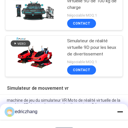
virtuelle 9D de 100 kg de
charge
Négociable MOQ:1
CONTACT
Simulateur de réalité
virtuelle 9D pour les lieux
de divertissement
Négociable MOQ:1
CONTACT
Simulateur de mouvement vr
machine de jeu du simulateur VR Moto de réalité virtuelle de la
machine 9D de jeux de course du siège unique 9dvr
edriczhang
Machine 550KG 2.5*1.9*1.7M de voiture de course du
simulateur F1 de réalité virtuelle du parc d'attractions 9D