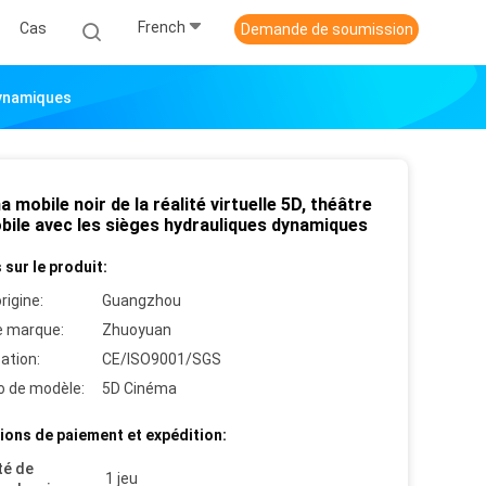
French
Cas
Demande de soumission
Dynamiques
 mobile noir de la réalité virtuelle 5D, théâtre
bile avec les sièges hydrauliques dynamiques
 sur le produit:
rigine:
Guangzhou
 marque:
Zhuoyuan
cation:
CE/ISO9001/SGS
 de modèle:
5D Cinéma
ions de paiement et expédition:
té de
1 jeu