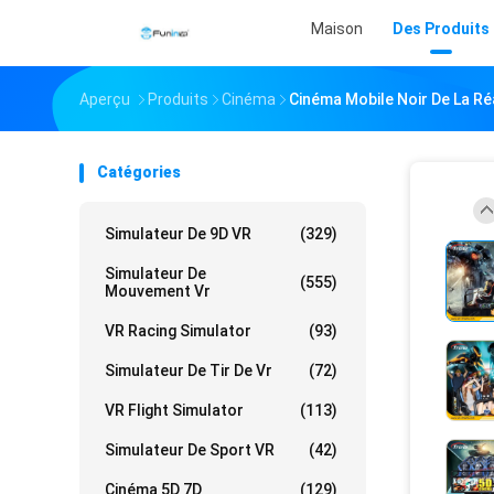
Maison
Des Produits
Aperçu
Produits
Cinéma
Cinéma Mobile Noir De La Ré
Catégories
Simulateur De 9D VR
(329)
Simulateur De
(555)
Mouvement Vr
VR Racing Simulator
(93)
Simulateur De Tir De Vr
(72)
VR Flight Simulator
(113)
Simulateur De Sport VR
(42)
Cinéma 5D 7D
(129)