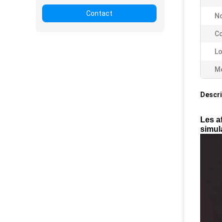
Contact
No
Co
Lo
Me
Descri
Les a
simul