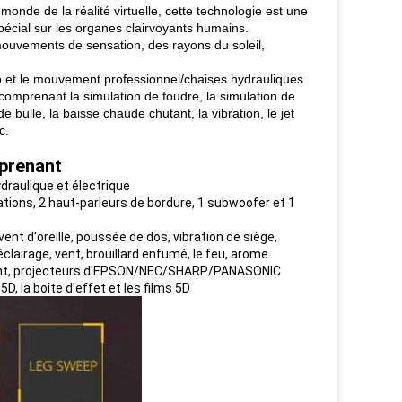
nde de la réalité virtuelle, cette technologie est une
pécial sur les organes clairvoyants humains.
mouvements de sensation, des rayons du soleil,
 et le mouvement professionnel/chaises hydrauliques
comprenant la simulation de foudre, la simulation de
e bulle, la baisse chaude chutant, la vibration, le jet
c.
prenant
aulique et électrique
tions, 2 haut-parleurs de bordure, 1 subwoofer et 1
ent d'oreille, poussée de dos, vibration de siège,
éclairage, vent, brouillard enfumé, le feu, arome
client, projecteurs d'EPSON/NEC/SHARP/PANASONIC
D, la boîte d'effet et les films 5D