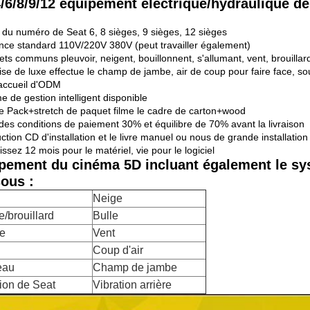
4/6/8/9/12 équipement électrique/hydraulique d
 du numéro de Seat 6, 8 sièges, 9 sièges, 12 sièges
nce standard 110V/220V 380V (peut travailler également)
ets communs pleuvoir, neigent, bouillonnent, s'allumant, vent, brouillar
se de luxe effectue le champ de jambe, air de coup pour faire face, souff
ccueil d'ODM
 de gestion intelligent disponible
le Pack+stretch de paquet filme le cadre de carton+wood
des conditions de paiement 30% et équilibre de 70% avant la livraison
uction CD d'installation et le livre manuel ou nous de grande installatio
ssez 12 mois pour le matériel, vie pour le logiciel
pement du cinéma 5D incluant également le syst
ous :
Neige
/brouillard
Bulle
e
Vent
u
Coup d'air
eau
Champ de jambe
tion de Seat
Vibration arrière