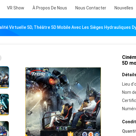
VR Show
À Propos De Nous
Nous Contacter
Nouvelles
alité Virtuelle 5D, Théâtre 5D Mobile Avec Les Sièges Hydrauliques 
Cinéma
5D mo
Détails
Lieu d'o
Nom de
Certifi
Numéro
Condit
Quanti