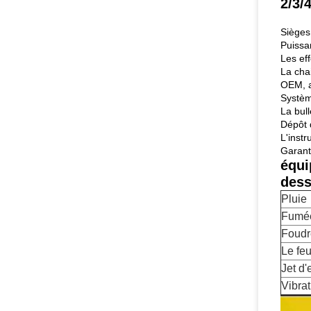
2/3/
Sièges
Puissa
Les eff
La chai
OEM, a
Système
La bul
Dépôt 
L'instr
Garanti
équi
dess
Pluie
Fumée
Foudr
Le fe
Jet d'
Vibra