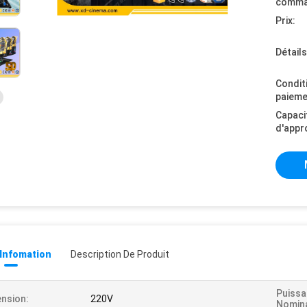
comma
Prix:
Détail
Condit
paieme
Capaci
d'appr
 Infomation
Description De Produit
Puiss
nsion:
220V
Nomina