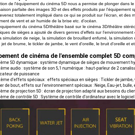
ntion de l'équipement du cinéma 5D nous a permise de plonger dans le mo
aison parfaite des images 3D et des effets produits par l'équipement s
evenez totalement impliqué dans ce qui se produit sur l'écran, et des 
ment de vent et air humide de la brise etc. d'océan.
équipement du cinéma 5D/théâtre basé sur le cinéma 3D/théâtre stéréo
ques de sièges a ajouté de divers genres d'effets sur l'environnement 
la simulation de neige, la simulation de brouillard enfumé, la simulation d
le jet de brume, le tickler de jambe, le vent d'oreille, le bruit d'oreille et et
pement de cinéma de l'ensemble complet 5D com
ème 5D dynamique : système dynamique de sièges de mouvement hydr
ème audio : système de son 5,1 numérique : haut-parleur de 2 canalisa
icateur de puissance
ème d'effets spéciaux : effets spéciaux en sièges : Tickler de jambe, v
er de bout, effets sur l'environnement spéciaux : Neige, Eau-jet, bulle, 
ème de projection 5D : écran de projection adapté aux besoins du 
ème de contrôle 5D : Système de contrôle d'ordinateur avec le logiciel 5