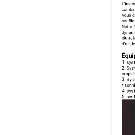
L'inve
combin
Vous d
souffle
Notre 
dynami
pluie, 
d'air, 
Équi
1.
syst
2.
Syst
amplif
3.
Syst
tisonni
4.
syst
5.
syst