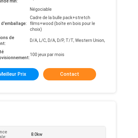
nde min:
Négociable
Cadre de la bulle pack+stretch
s d'emballage:
films+wood (boîte en bois pour le
choix)
ions de
D/A, L/C, D/A, D/P, T/T, Western Union,
nt:
té
100 jeux par mois
ovisionnement:
Meilleur Prix
Contact
ance
8.0kw
le: