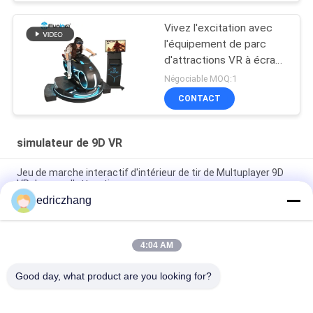
Vivez l'excitation avec
l'équipement de parc
d'attractions VR à écran
de 55 pouces
Négociable MOQ:1
CONTACT
simulateur de 9D VR
Jeu de marche interactif d'intérieur de tir de Multuplayer 9D
VR de parc d'attractions
edriczhang
Machine d'intérieur de jeu de simulateur du simulateur 9D VR
de VR avec 6 le simulateur des sièges 9d
4:04 AM
Cinéma interactif de réalité virtuelle de la promenade 9d de
l'espace d'Arcade Game Machine Vr E
Good day, what product are you looking for?
Catégories populaires
Tous