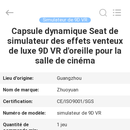
-
2026
Zhuoyuan
Co.,Ltd.
All
Simulateur de 9D VR
Rights
Reserved.
Capsule dynamique Seat de
MAISON
simulateur des effets venteux
DES
de luxe 9D VR d'oreille pour la
PRODUITS
salle de cinéma
VR
Lieu d'origine:
Guangzhou
SHOW
Nom de marque:
Zhuoyuan
Certification:
CE/ISO9001/SGS
À
Numéro de modèle:
simulateur de 9D VR
PROPOS
DE
Quantité de
1 jeu