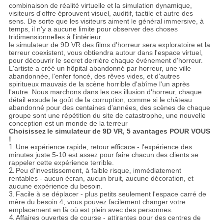
combinaison de réalité virtuelle et la simulation dynamique,
visiteurs d'offre éprouvent visuel, auditif, tactile et autre des
sens. De sorte que les visiteurs aiment le général immersive, à
temps, il n'y a aucune limite pour observer des choses
tridimensionnelles à l'intérieur.
le simulateur de 9D VR
des films d'horreur sera exploratoire et la
terreur coexistent, vous obtiendra autour dans l'espace virtuel,
pour découvrir le secret derrière chaque événement d'horreur.
L'artiste a créé un hôpital abandonné par horreur, une ville
abandonnée, l'enfer foncé, des rêves vides, et d'autres
spiritueux mauvais de la scène horrible d'abîme l'un après
l'autre. Nous marchons dans les ces illusion d'horreur, chaque
détail exsude le goût de la corruption, comme si le château
abandonné pour des centaines d'années, des scènes de chaque
groupe sont une répétition du site de catastrophe, une nouvelle
conception est un monde de la terreur
Choisissez
le simulateur de 9D VR
, 5 avantages POUR VOUS
!
1.
Une expérience rapide, retour efficace - l'expérience des
minutes juste 5-10 est assez pour faire chacun des clients se
rappeler cette expérience terrible.
2.
Peu d'investissement, à faible risque, immédiatement
rentables - aucun écran, aucun bruit, aucune décoration, et
aucune expérience du besoin.
3.
Facile à se déplacer - plus petits seulement l'espace carré de
mère du besoin 4, vous pouvez facilement changer votre
emplacement en là où est plein avec des personnes.
4.
Affaires ouvertes de course - attirantes pour des centres de