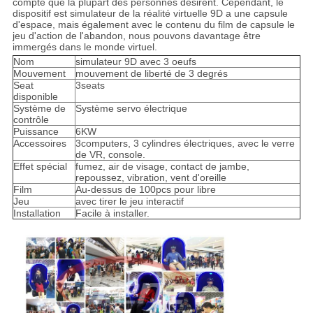
compte que la plupart des personnes désirent. Cependant, le
dispositif est simulateur de la réalité virtuelle 9D a une capsule
d'espace, mais également avec le contenu du film de capsule le
jeu d'action de l'abandon, nous pouvons davantage être
immergés dans le monde virtuel.
Nom
simulateur 9D avec 3 oeufs
Mouvement
mouvement de liberté de 3 degrés
Seat
3seats
disponible
Système de
Système servo électrique
contrôle
Puissance
6KW
Accessoires
3computers, 3 cylindres électriques, avec le verre
de VR, console.
Effet spécial
fumez, air de visage, contact de jambe,
repoussez, vibration, vent d'oreille
Film
Au-dessus de 100pcs pour libre
Jeu
avec tirer le jeu interactif
Installation
Facile à installer.