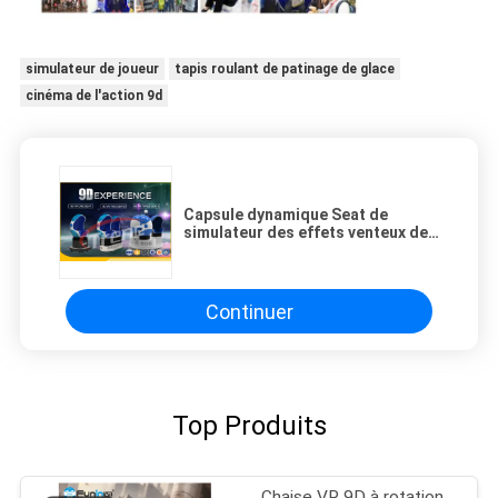
simulateur de joueur
tapis roulant de patinage de glace
cinéma de l'action 9d
Capsule dynamique Seat de
simulateur des effets venteux de
luxe 9D VR d'oreille pour la salle de
cinéma
Continuer
Top Produits
Chaise VR 9D à rotation