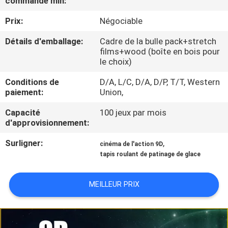
commande min:
NOUS
Prix:
Négociable
VISITE
Détails d'emballage:
Cadre de la bulle pack+stretch
films+wood (boîte en bois pour
DE
le choix)
L'USINE
Conditions de
D/A, L/C, D/A, D/P, T/T, Western
paiement:
Union,
CONTRÔLE
Capacité
100 jeux par mois
d'approvisionnement:
DE
QUALITÉ
Surligner:
,
cinéma de l'action 9D
tapis roulant de patinage de glace
NOUS
MEILLEUR PRIX
CONTACTER
NOUVELLES