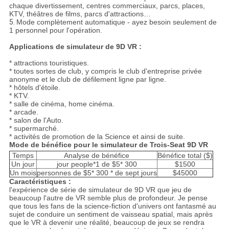
chaque divertissement, centres commerciaux, parcs, places,
KTV, théâtres de films, parcs d'attractions…
5.
Mode complètement automatique - ayez besoin seulement de
1 personnel pour l'opération.
Applications de simulateur de 9D VR :
* attractions touristiques.
* toutes sortes de club, y compris le club d'entreprise privée
anonyme et le club de défilement ligne par ligne.
* hôtels d'étoile.
* KTV.
* salle de cinéma, home cinéma.
* arcade.
* salon de l'Auto.
* supermarché.
* activités de promotion de la Science et ainsi de suite.
Mode de bénéfice pour le simulateur de Trois-Seat 9D VR
Temps
Analyse de bénéfice
Bénéfice total ($)
Un jour
jour people*1 de $5* 300
$1500
Un mois
personnes de $5* 300 * de sept jours
$45000
Caractéristiques :
l'expérience
de
série
de simulateur
de
9D VR
que jeu de
beaucoup l'autre de VR semble plus de profondeur. Je pense
que tous les fans de la science-fiction d'univers ont fantasmé au
sujet de conduire un sentiment de vaisseau spatial, mais après
que le VR à devenir une réalité, beaucoup de jeux se rendra