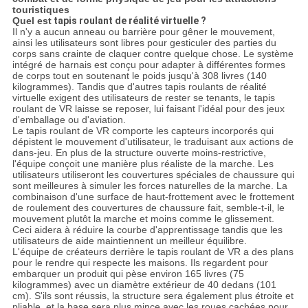
touristiques
Quel est
tapis roulant de réalité virtuelle ?
Il n'y a aucun anneau ou barrière pour gêner le mouvement,
ainsi les utilisateurs sont libres pour gesticuler des parties du
corps sans crainte de claquer contre quelque chose. Le système
intégré de harnais est conçu pour adapter à différentes formes
de corps tout en soutenant le poids jusqu'à 308 livres (140
kilogrammes). Tandis que d'autres tapis roulants de réalité
virtuelle exigent des utilisateurs de rester se tenants, le tapis
roulant de VR laisse se reposer, lui faisant l'idéal pour des jeux
d'emballage ou d'aviation.
Le tapis roulant de VR comporte les capteurs incorporés qui
dépistent le mouvement d'utilisateur, le traduisant aux actions de
dans-jeu. En plus de la structure ouverte moins-restrictive,
l'équipe conçoit une manière plus réaliste de la marche. Les
utilisateurs utiliseront les couvertures spéciales de chaussure qui
sont meilleures à simuler les forces naturelles de la marche. La
combinaison d'une surface de haut-frottement avec le frottement
de roulement des couvertures de chaussure fait, semble-t-il, le
mouvement plutôt la marche et moins comme le glissement.
Ceci aidera à réduire la courbe d'apprentissage tandis que les
utilisateurs de aide maintiennent un meilleur équilibre.
L'équipe de créateurs derrière le tapis roulant de VR a des plans
pour le rendre qui respecte les maisons. Ils regardent pour
embarquer un produit qui pèse environ 165 livres (75
kilogrammes) avec un diamètre extérieur de 40 dedans (101
cm). S'ils sont réussis, la structure sera également plus étroite et
pliable, et la base sera plus mince avec les roues cachées pour