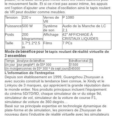
le mouvement facile. Et si ce n'est pas assez intime, les appuis
ont l'option d'ajouter une chaise d'oscillation ainsi le tapis roulant
de VR peut doubler comme meubles.
Tension
220 v
Verres de
P 1080
VR
Puissance
500 W
Système
Audio de la Manche de LC
de son
2,1
Poids
200
Affichage
42" AFFICHAGE À
kilogrammes
CRISTAUX LIQUIDES
Taille
1.7*1.2*2.5
Films
7 PCs
m
Mode de bénéfice pour le
tapis roulant
de
réalité virtuelle de
3 ensembles
Temps
Analyse de bénéfice
Bénéfice total ($)
Un jour
jour people*1 de $5* 300
$1500
Un mois
personnes de $5* 300 * de sept jours
$45000
L'information de l'entreprise
Depuis son établissement en 1999, Guangzhou Zhuoyuan a
avec succès construit la tendance bien connue, le Xindy et le
Linkyou de 3 marques, qui apprécient la grande réputation dans
le monde entier. Nos produits principaux incluent l'équipement
du cinéma 5D/7D/9D, chaque simulateur de vr du siège 9d,
simulateur de vol, simulateur de la voiture de course F1,
simulateur de voiture de 360 degrés…
Basé sur sa principale expertise en technologie dynamique de
plate-forme et de simulation, les pionniers de Zhuoyuan de
nouveau dans l'industrie de réalité virtuelle avec les simulateurs