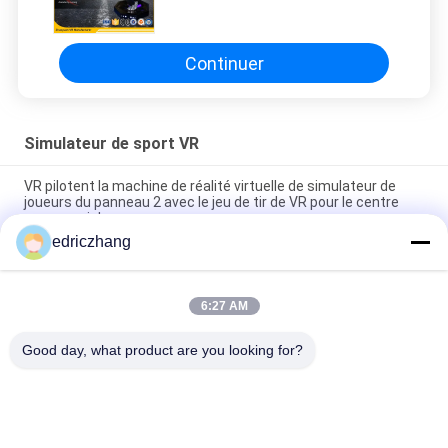
maison marche avec 42" écran
d'affichage à cristaux liquides
Continuer
Simulateur de sport VR
VR pilotent la machine de réalité virtuelle de simulateur de
joueurs du panneau 2 avec le jeu de tir de VR pour le centre
commercial
edriczhang
Parc d'attractions de ski d'attraction de Vr de machine de jeu
de Virtual Reality Simulator 9d de fabricant de VR
6:27 AM
5PCS Jeux VR Marche spatiale Plateforme à manivelle
électrique Expérience VR en intérieur
Good day, what product are you looking for?
Catégories populaires
Tous
Simulateur De 