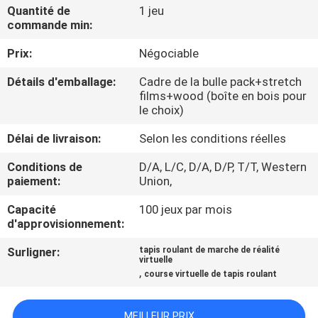
NOUS
Quantité de
1 jeu
commande min:
Prix:
Négociable
VISITE
DE
Détails d'emballage:
Cadre de la bulle pack+stretch
films+wood (boîte en bois pour
L'USINE
le choix)
Délai de livraison:
Selon les conditions réelles
CONTRÔLE
Conditions de
D/A, L/C, D/A, D/P, T/T, Western
DE
paiement:
Union,
QUALITÉ
Capacité
100 jeux par mois
d'approvisionnement:
NOUS
Surligner:
tapis roulant de marche de réalité
virtuelle
CONTACTER
,
course virtuelle de tapis roulant
NOUVELLES
MEILLEUR PRIX