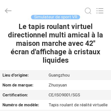
-
2026
Zhuoyuan
Co.,Ltd.
All
Simulateur de sport VR
Rights
Reserved.
Le tapis roulant virtuel
MAISON
directionnel multi amical à la
DES
maison marche avec 42"
PRODUITS
écran d'affichage à cristaux
liquides
VR
SHOW
Lieu d'origine:
Guangzhou
Nom de marque:
Zhuoyuan
À
Certification:
CE/ISO9001/SGS
PROPOS
Numéro de modèle:
Tapis roulant de réalité virtuelle
DE