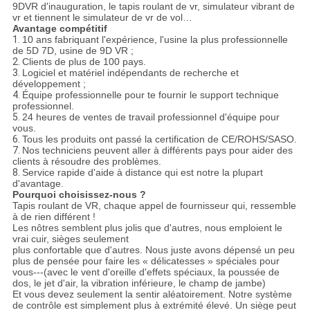
9DVR d'inauguration, le tapis roulant de vr, simulateur vibrant de
vr et tiennent le simulateur de vr de vol…
Avantage compétitif
1.
10 ans fabriquant l'expérience, l'usine la plus professionnelle
de 5D 7D, usine de 9D VR ;
2.
Clients de plus de 100 pays.
3.
Logiciel et matériel indépendants de recherche et
développement ;
4.
Équipe professionnelle pour te fournir le support technique
professionnel.
5.
24 heures de ventes de travail professionnel d'équipe pour
vous.
6.
Tous les produits ont passé la certification de CE/ROHS/SASO.
7.
Nos techniciens peuvent aller à différents pays pour aider des
clients à résoudre des problèmes.
8.
Service rapide d'aide à distance qui est notre la plupart
d'avantage.
Pourquoi choisissez-nous ?
Tapis roulant de VR, chaque appel de fournisseur qui, ressemble
à de rien différent !
Les nôtres semblent plus jolis que d'autres, nous emploient le
vrai cuir, sièges seulement
plus confortable que d'autres. Nous juste avons dépensé un peu
plus de pensée pour faire les « délicatesses » spéciales pour
vous---(avec le vent d'oreille d'effets spéciaux, la poussée de
dos, le jet d'air, la vibration inférieure, le champ de jambe)
Et vous devez seulement la sentir aléatoirement. Notre système
de contrôle est simplement plus à extrémité élevé. Un siège peut