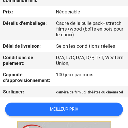
commande min:
NOUS
Prix:
Négociable
VISITE
Détails d'emballage:
Cadre de la bulle pack+stretch
films+wood (boîte en bois pour
DE
le choix)
L'USINE
Délai de livraison:
Selon les conditions réelles
Conditions de
D/A, L/C, D/A, D/P, T/T, Western
CONTRÔLE
paiement:
Union,
DE
Capacité
100 jeux par mois
QUALITÉ
d'approvisionnement:
Surligner:
,
caméra de film 5d
théâtre du cinéma 5d
NOUS
CONTACTER
MEILLEUR PRIX
NOUVELLES