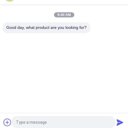
6 salle de cinéma du divertissement 7D de parc à thème de
DOF avec le système d'affichage d'écran
9:40 AM
Salle de cinéma étonnante 6/8 sièges du jeu 7D de tir avec
l'audio des 5,1 Manche
Good day, what product are you looking for?
Catégories populaires
Tous
Simulateur De 
Simulateur De 9D VR
Mouvement Vr
Simulateur De Tir 
VR Racing Simulator
De Vr
Simulateur De Sport 
VR Flight Simulator
VR
Le Cinéma Des 
Cinéma 5D 7D
Sièges De 
Mouvement
Demandez un devis