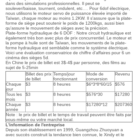
dans des simulations professionnelles. Il peut se
soulever/baisse, tournent, ondulent, etc…. Pour 6dof électrique,
nous utilisons le moteur servo de puissance élevée importé de
Taïwan, chaque moteur au moins 1.2KW. Il s'assure que la plate-
forme de siège peut soutenir le poids de 1200kgs, aussi bien
qu'assure le mouvement de sièges avec la précision.
Plate-forme hydraulique de 6 DOF : Notre circuit hydraulique est
également très bon avec plus de prix concurrentiel. Le moteur et
la pompe à huile sont de Taïwan, les mouvements de la plate-
forme hydraulique est semblable comme le système électrique.
Voici une évaluation conservatrice de chiffre d'affaires pour 6 un
cinéma des sièges 5d.
En Chine le prix de billet est 3$-4$ par personne, des films au
sujet de 5-25min
Billet des prix
Temps/jour
Mode de
Revenu
de billet
fonctionnant
conversion
Chaque
$3
8 heures
$6*3*8*60/15
$576
jour
Tous les
$3
8 heures
$576*30
$17280
mois
Chaque
$3
8 heures
$17280*12
$207360
année
Note : le prix de billet et le temps de travail peuvent être faits par
vous-même ou votre marché local.
L'information de l'entreprise
Depuis son établissement en 1999, Guangzhou Zhuoyuan a
avec succès construit la tendance bien connue, le Xindy et le