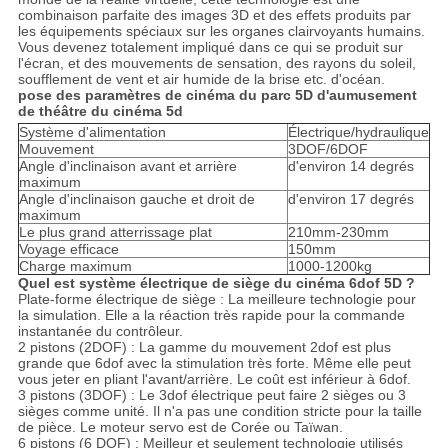
combinaison parfaite des images 3D et des effets produits par
les équipements spéciaux sur les organes clairvoyants humains.
Vous devenez totalement impliqué dans ce qui se produit sur
l'écran, et des mouvements de sensation, des rayons du soleil,
soufflement de vent et air humide de la brise etc. d'océan.
pose des paramètres de cinéma du parc 5D d'aumusement
de théâtre du cinéma 5d
Système d'alimentation
Électrique/hydraulique
Mouvement
3DOF/6DOF
Angle d'inclinaison avant et arrière
d'environ 14 degrés
maximum
Angle d'inclinaison gauche et droit de
d'environ 17 degrés
maximum
Le plus grand atterrissage plat
210mm-230mm
Voyage efficace
150mm
Charge maximum
1000-1200kg
Quel est système électrique de siège du cinéma 6dof 5D ?
Plate-forme électrique de siège : La meilleure technologie pour
la simulation. Elle a la réaction très rapide pour la commande
instantanée du contrôleur.
2 pistons (2DOF) : La gamme du mouvement 2dof est plus
grande que 6dof avec la stimulation très forte. Même elle peut
vous jeter en pliant l'avant/arrière. Le coût est inférieur à 6dof.
3 pistons (3DOF) : Le 3dof électrique peut faire 2 sièges ou 3
sièges comme unité. Il n'a pas une condition stricte pour la taille
de pièce. Le moteur servo est de Corée ou Taïwan.
6 pistons (6 DOF) : Meilleur et seulement technologie utilisés