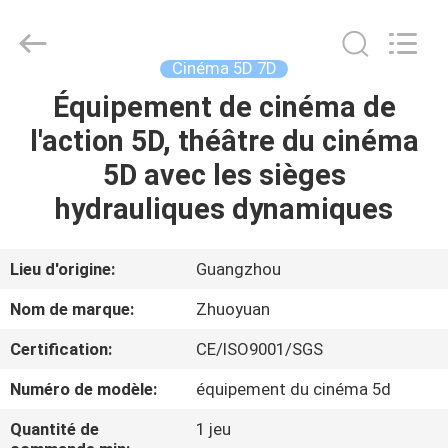
-
2026
Zhuoyuan
Co.,Ltd.
All
Cinéma 5D 7D
Rights
Reserved.
Équipement de cinéma de
MAISON
l'action 5D, théâtre du cinéma
DES
5D avec les sièges
PRODUITS
hydrauliques dynamiques
VR
Lieu d'origine:
Guangzhou
SHOW
Nom de marque:
Zhuoyuan
Certification:
CE/ISO9001/SGS
À
Numéro de modèle:
équipement du cinéma 5d
PROPOS
DE
Quantité de
1 jeu