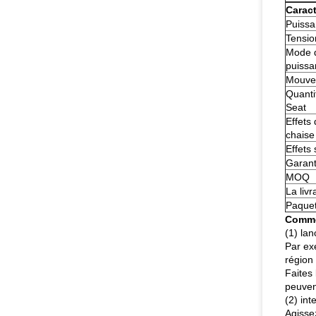
Caract
Puiss
Tensio
Mode 
puissa
Mouve
Quanti
Seat
Effets
chaise
Effets
Garant
MOQ
La livr
Paque
Commen
(1) lan
Par ex
région 
Faites 
peuven
(2) int
Agisse