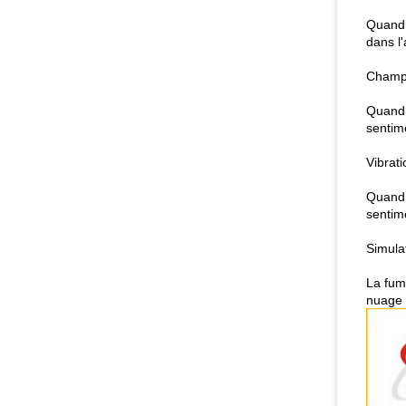
Quand 
dans l
Champ
Quand 
sentim
Vibrati
Quand l
sentime
Simula
La fum
nuage 