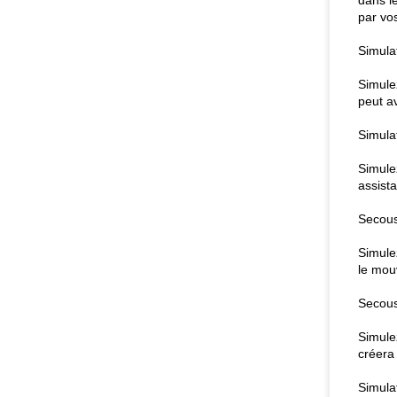
dans le
par vo
Simula
Simulez
peut av
Simulat
Simulez
assista
Secous
Simulez
le mou
Secous
Simulez
créera
Simula