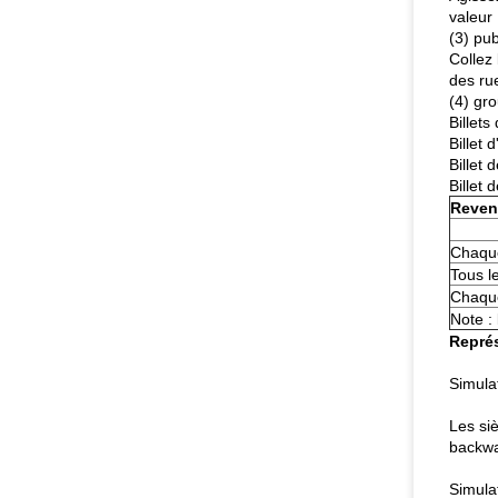
valeur
(3) pub
Collez 
des ru
(4) gr
Billets
Billet 
Billet 
Billet 
Reven
Chaque
Tous l
Chaqu
Note : 
Représ
Simula
Les siè
backwa
Simula