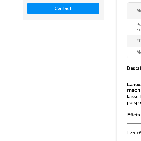
Contact
M
Po
F
Ef
Me
Descri
Lancez
machi
laissé 
perspe
Effets
Les ef