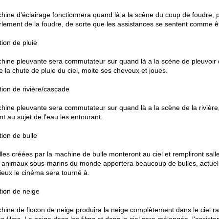
hine d'éclairage fonctionnera quand là a la scène du coup de foudre,
urlement de la foudre, de sorte que les assistances se sentent comme êt
tion de pluie
hine pleuvante sera commutateur sur quand là a la scène de pleuvoir d
e la chute de pluie du ciel, moite ses cheveux et joues.
tion de rivière/cascade
hine pleuvante sera commutateur sur quand là a la scène de la rivière,
t au sujet de l'eau les entourant.
tion de bulle
lles créées par la machine de bulle monteront au ciel et rempliront sa
 animaux sous-marins du monde apportera beaucoup de bulles, actuelle
ieux le cinéma sera tourné à.
tion de neige
hine de flocon de neige produira la neige complètement dans le ciel r