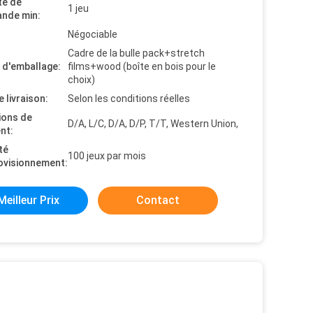
té de
1 jeu
nde min:
Négociable
Cadre de la bulle pack+stretch
s d'emballage:
films+wood (boîte en bois pour le
choix)
e livraison:
Selon les conditions réelles
ions de
D/A, L/C, D/A, D/P, T/T, Western Union,
nt:
té
100 jeux par mois
ovisionnement:
Meilleur Prix
Contact