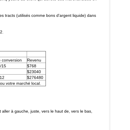
les tracts (utilisés comme bons d'argent liquide) dans
2.
 conversion
Revenu
0/15
$768
$23040
12
$276480
 ou votre marché local.
ller à gauche, juste, vers le haut de, vers le bas,