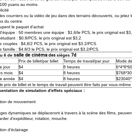
 100 yuans au moins.
licité
les courriers ou la vidéo de jeu dans des terrains découverts, ou jetez 
es du centre.
oupent le paquet d'achat
 d'équipe : 50 membres une équipe : $1,6/le PCS, le prix original est $3,
d'étudiant : $0.8/PCS, le prix original est $3,2.
de couples : $4,8/2 PCS, le prix original est $3.2/PCS.
de famille : $4.8/3 le PCS, le prix original est $3.2/PCS.
salle de cinéma
7d
u 6 de
des
sièges
Prix de billet/par billet
Temps de travail/par jour
Mode de
 jour
$4
8 heures
6*4*8*6
es mois
$4
8 heures
$768*30
e année
$4
8 heures
$23040*
le prix de billet et le temps de travail peuvent être faits par vous-même
entation de simulation d'effets spéciaux :
tion de mouvement
ges dynamiques se déplaceront à travers à la scène des films, peuvent a
rder d'expéditeur, rotation, mouche.
tion d'éclairage