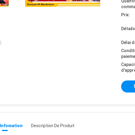
Quanti
comma
Prix:
Détail
Délai d
Condit
paieme
Capaci
d'appr
 Infomation
Description De Produit