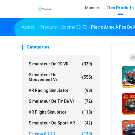
Maison
Des Produits
Aperçu
Produits
Cinéma 5D 7D
Pleine Arme À Feu De 
Catégories
Simulateur De 9D VR
(329)
Simulateur De
(555)
Mouvement Vr
VR Racing Simulator
(93)
Simulateur De Tir De Vr
(72)
VR Flight Simulator
(113)
Simulateur De Sport VR
(42)
Cinéma 5D 7D
(129)