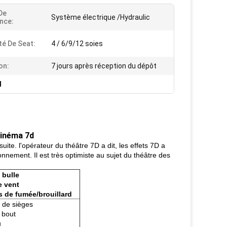
De
Système électrique /Hydraulic
nce:
té De Seat:
4 / 6/9/12 soies
on:
7 jours après réception du dépôt
d
cinéma 7d
uite. l'opérateur du théâtre 7D a dit, les effets 7D a
sionnement. Il est très optimiste au sujet du théâtre des
e bulle
e vent
ts de fumée/brouillard
n de sièges
e bout
u