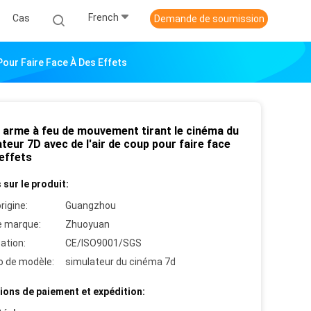
French
Cas
Demande de soumission
Pour Faire Face À Des Effets
e arme à feu de mouvement tirant le cinéma du
teur 7D avec de l'air de coup pour faire face
effets
 sur le produit:
rigine:
Guangzhou
 marque:
Zhuoyuan
cation:
CE/ISO9001/SGS
 de modèle:
simulateur du cinéma 7d
ions de paiement et expédition: