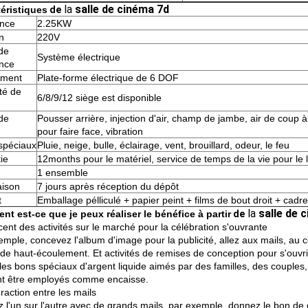
la
salle de cinéma 7d
éristiques
de
ance
2.25KW
n
220V
de
Système électrique
nce
ment
Plate-forme électrique de 6 DOF
té de
6/8/9/12 siège est disponible
 de
Pousser arrière, injection d'air, champ de jambe, air de coup à f
pour faire face, vibration
 spéciaux
Pluie, neige, bulle, éclairage, vent, brouillard, odeur, le feu
ie
12months pour le matériel, service de temps de la vie pour le l
1 ensemble
aison
7 jours après réception du dépôt
t
Emballage pélliculé + papier peint + films de bout droit + cadr
la
salle de 
t est-ce que je peux réaliser le bénéfice à partir
de
cent des activités sur le marché pour la célébration s'ouvrante
emple, concevez l'album d'image pour la publicité, allez aux mails, au
de haut-écoulement. Et activités de remises de conception pour s'ouvrir,
les bons spéciaux d'argent liquide aimés par des familles, des couples,
t être employés comme encaisse.
eraction entre les mails
z l'un sur l'autre avec de grands mails, par exemple, donnez le bon de