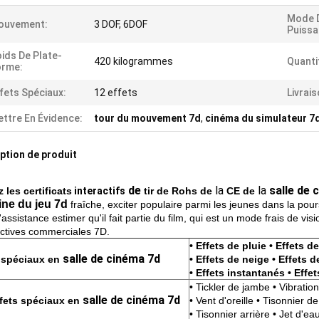
Mode 
ouvement:
3 DOF, 6DOF
Puissa
ids De Plate-
420 kilogrammes
Quanti
orme:
fets Spéciaux:
12 effets
Livrais
ttre En Évidence:
tour du mouvement 7d
,
cinéma du simulateur 7
ption de produit
de
la
la
salle de 
 les certificats
interactifs
tir de Rohs de
CE de
ne du jeu 7d
fraîche, exciter populaire parmi les jeunes dans la pours
l'assistance estimer qu'il fait partie du film, qui est un mode frais de vi
ctives commerciales 7D.
• Effets de pluie • Effets d
salle de cinéma 7d
 spéciaux en
• Effets de neige • Effets d
• Effets instantanés • Effe
• Tickler de jambe • Vibratio
salle de cinéma 7d
fets spéciaux en
• Vent d'oreille • Tisonnier d
• Tisonnier arrière • Jet d'ea