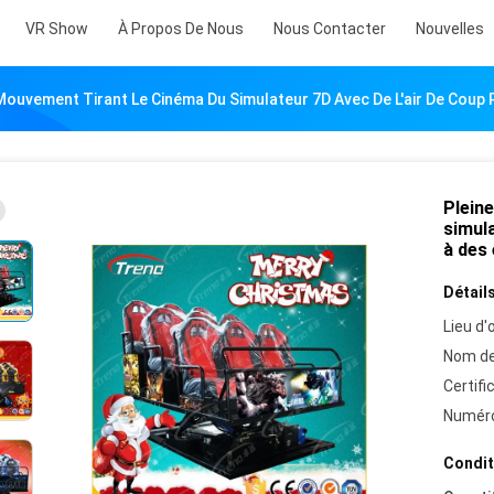
VR Show
À Propos De Nous
Nous Contacter
Nouvelles
Mouvement Tirant Le Cinéma Du Simulateur 7D Avec De L'air De Coup 
Plein
simula
à des 
Détails
Lieu d'o
Nom de
Certifi
Numéro
Condit