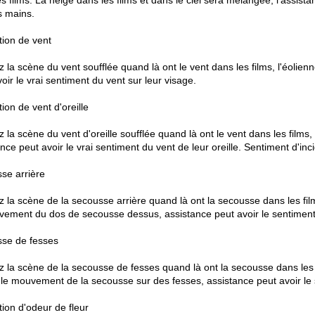
s films. La neige dans les films et dans le ciel sera mélangée, l'assista
s mains.
tion de vent
 la scène du vent soufflée quand là ont le vent dans les films, l'éolien
oir le vrai sentiment du vent sur leur visage.
ion de vent d'oreille
 la scène du vent d'oreille soufflée quand là ont le vent dans les films,
nce peut avoir le vrai sentiment du vent de leur oreille. Sentiment d'in
se arrière
 la scène de la secousse arrière quand là ont la secousse dans les films
vement du dos de secousse dessus, assistance peut avoir le sentiment
se de fesses
 la scène de la secousse de fesses quand là ont la secousse dans les fil
 le mouvement de la secousse sur des fesses, assistance peut avoir le
tion d'odeur de fleur