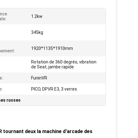
ance
1.2kw
le:
345kg
1920*1135*1910mm
pement:
Rotation de 360 degrés, vibration
:
de Seat, jambe rapide
e:
FuninVR
e:
PICO, DPVR E3, 3 verres
nes russes
 tournant deux la machine d'arcade des