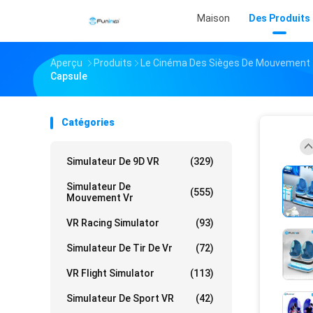
Maison
Des Produits
Aperçu
Produits
Le Cinéma Des Sièges De Mouvement
Capsule
Catégories
Simulateur De 9D VR
(329)
Simulateur De
(555)
Mouvement Vr
VR Racing Simulator
(93)
Simulateur De Tir De Vr
(72)
VR Flight Simulator
(113)
Simulateur De Sport VR
(42)