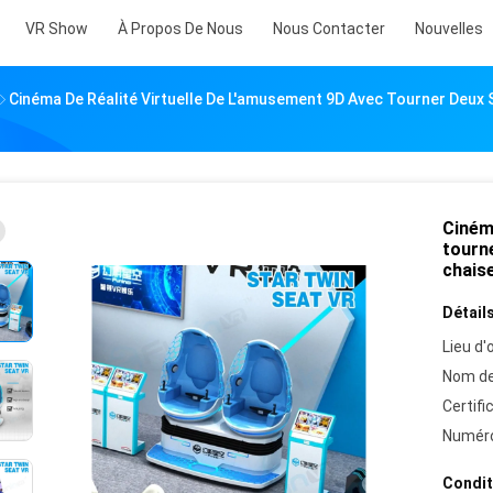
VR Show
À Propos De Nous
Nous Contacter
Nouvelles
Cinéma De Réalité Virtuelle De L'amusement 9D Avec Tourner Deu
Cinéma
tourn
chais
Détails
Lieu d'o
Nom de
Certifi
Numéro
Condit