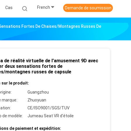
French
Cas
Demande de soumission
x Sensations Fortes De Chaises/montagnes Russes De
 de réalité virtuelle de l'amusement 9D avec
er deux sensations fortes de
es/montagnes russes de capsule
 sur le produit:
rigine:
Guangzhou
 marque:
Zhuoyuan
cation:
CE/ISO9001/SGS/TUV
 de modèle:
Jumeau Seat VR d'étoile
ions de paiement et expédition: