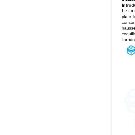
Introd
Le ci
plate-
consom
hausse
coquill
l'arriè