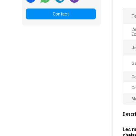
Contact
Te
L
Ex
Je
Ga
Ca
Co
Me
Descri
Les m
chais