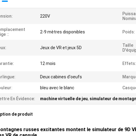
Puiss
nsion:
220V
Nomina
'emplacement
2-9 mètres disponibles
Poids:
ige ::
Taille
ux:
Jeux de VR et jeux 5D
D'équi
rantie:
12 mois
Effets
rlingue:
Deux cabines d'oeufs
Marqu
uleur:
bleu avec le blanc
Casqu
ttre En Évidence:
machine virtuelle de jeu
,
simulateur de montag
ption de produit
ontagnes russes excitantes montent le simulateur de 9D VR
es VR de capsule