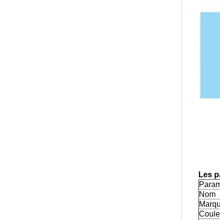
Les p
Param
Nom
Marq
Coule