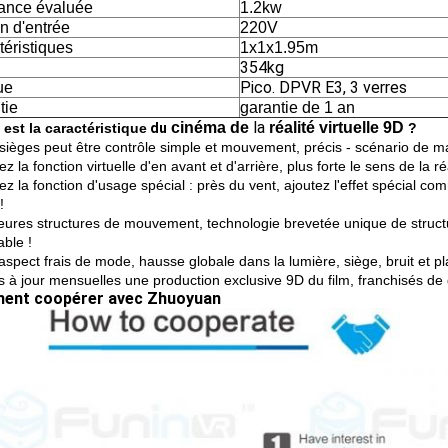
ance évaluée
1.2kw
n d'entrée
220V
téristiques
1x1x1.95m
354kg
Pico. DPVR E3, 3 verres
ue
tie
garantie de 1 an
la
cinéma de
réalité virtuelle 9D
 est la caractéristique
du
?
s sièges peut être contrôle simple et mouvement, précis - scénario de m
ez la fonction virtuelle d'en avant et d'arrière, plus forte le sens de la réa
ez la fonction d'usage spécial : près du vent, ajoutez l'effet spécial c
!
leures structures de mouvement, technologie brevetée unique de structur
able !
aspect frais de mode, hausse globale dans la lumière, siège, bruit et p
s à jour mensuelles une production exclusive 9D du film, franchisés de
ent coopérer avec Zhuoyuan