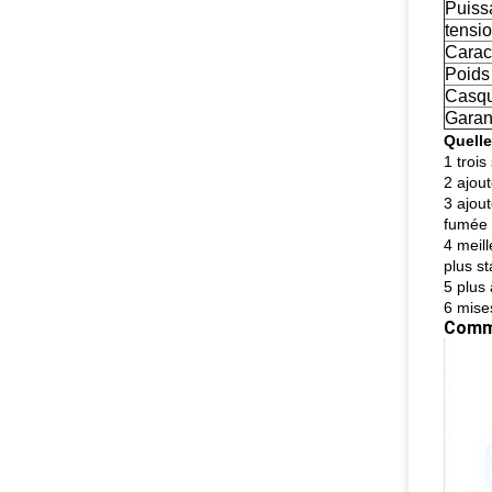
Puiss
tensio
Carac
Poids
Casq
Garan
Quelle
1 troi
2 ajout
3 ajout
fumée 
4 meil
plus st
5 plus 
6 mise
Comm