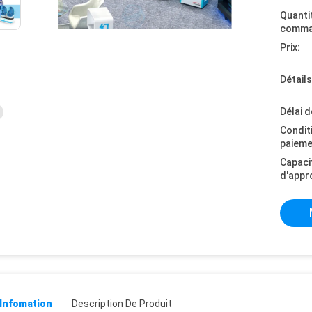
Quanti
comma
Prix:
Détail
Délai d
Condit
paieme
Capaci
d'appr
 Infomation
Description De Produit