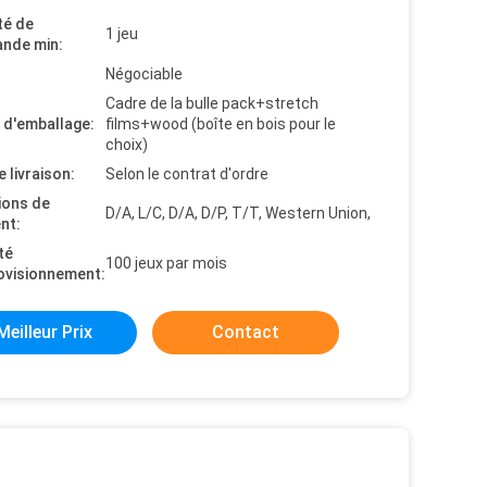
té de
1 jeu
nde min:
Négociable
Cadre de la bulle pack+stretch
s d'emballage:
films+wood (boîte en bois pour le
choix)
e livraison:
Selon le contrat d'ordre
ions de
D/A, L/C, D/A, D/P, T/T, Western Union,
nt:
té
100 jeux par mois
ovisionnement:
Meilleur Prix
Contact