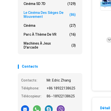
Cinéma 5D 7D
(129)
Le Cinéma Des Sièges De
(86)
Mouvement
Cinéma
(27)
Parc À Thème De VR
(16)
Machines À Jeux
(3)
D'arcade
Contacts
Contacts:
Mr. Edric Zhang
Téléphone:
+86 18922138625
Télécopieur:
86--18922138625
Détail