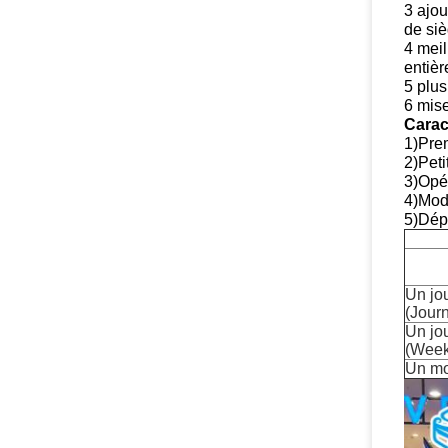
3 ajou
de siè
4 meil
entièr
5 plus
6 mise
Carac
1)Prem
2)Peti
3)Opér
4)Mod
5)Dépa
Un jo
(Journ
Un jo
(Week
Un mo