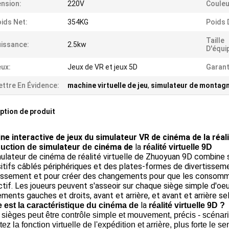
nsion:
220V
Couleu
ids Net:
354KG
Poids 
Taille
issance:
2.5kw
D'équi
ux:
Jeux de VR et jeux 5D
Garant
ttre En Évidence:
machine virtuelle de jeu
,
simulateur de montag
ption de produit
ne interactive de jeux du simulateur VR de cinéma de la réali
simulateur
cinéma de
la
duction de
de
réalité virtuelle 9D
ulateur de cinéma de réalité virtuelle de Zhuoyuan 9D combine s
itifs câblés périphériques et des plates-formes de divertissem
issement et pour créer des changements pour que les consommat
ctif. Les joueurs peuvent s'asseoir sur chaque siège simple d'oeu
ents gauches et droits, avant et arrière, et avant et arrière se
la
e est la caractéristique du cinéma de
réalité virtuelle 9D ?
s sièges peut être contrôle simple et mouvement, précis - scénar
tez la fonction virtuelle de l'expédition et arrière, plus forte le sen