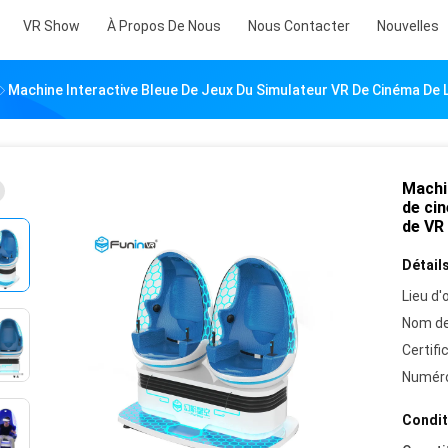
VR Show
À Propos De Nous
Nous Contacter
Nouvelles
Machine Interactive Bleue De Jeux Du Simulateur VR De Cinéma De L
Machin
de cin
de VR
Détails
Lieu d'o
Nom de
Certifi
Numéro
Condit