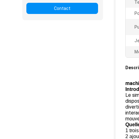
Te
Contact
Po
Pu
Je
Me
Descri
machi
Intro
Le sim
dispos
divert
intera
mouvem
Quell
1 troi
2 ajou