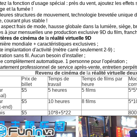
tez la fonction d'usage spécial : près du vent, ajoutez les effe
ge et la fumée !
leures structures de mouvement, technologie brevetée unique de 
e, courant plus stable !
 aspect frais de mode, hausse globale dans la lumière, siège, br
s à jour mensuelles une production exclusive 9D du film, franc
la
tères de cinéma de
réalité virtuelle 9D
ière mondiale + caractéristiques exclusives ;
te implantation d'activité (mètre carré seulement 2-9) ;
ation sans fil. Aucun besoin d'installer ;
e complètement automatique. 1 personne pour l'opération ;
rtement professionnel de service après-vente, entretien perpétu
Revenu de cinéma de
la
réalité virtuelle de
Prix de
Temps de
Temps de films par
Mod
billet
travail
heure
con
ur
$5
5 heures
5 films
5*5
al)
ur
$5
10 heures
8 films
5*1
-end)
is
$5
10*8+5*22
800