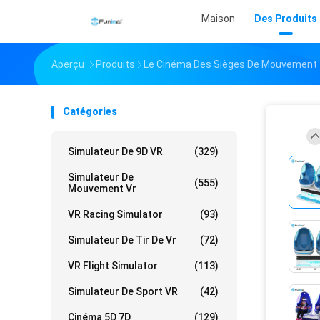
Maison
Des Produits
Aperçu
Produits
Le Cinéma Des Sièges De Mouvement
Catégories
Simulateur De 9D VR
(329)
Simulateur De
(555)
Mouvement Vr
VR Racing Simulator
(93)
Simulateur De Tir De Vr
(72)
VR Flight Simulator
(113)
Simulateur De Sport VR
(42)
Cinéma 5D 7D
(129)