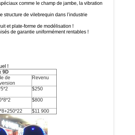
ts spéciaux comme le champ de jambe, la vibration
structure de vilebrequin dans l'industrie
uit et plate-forme de modélisation !
hisés de garantie uniformément rentables !
el !
ux 9D
e de
Revenu
version
*5*2
$250
0*8*2
$800
*8+250*22
$11 900