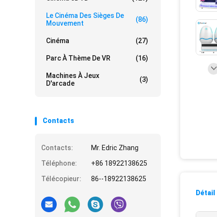
Le Cinéma Des Sièges De
(86)
Mouvement
Cinéma
(27)
Parc À Thème De VR
(16)
Machines À Jeux
(3)
D'arcade
Contacts
Contacts:
Mr. Edric Zhang
Téléphone:
+86 18922138625
Télécopieur:
86--18922138625
Détail