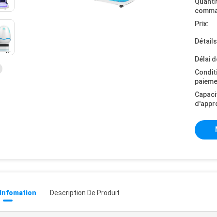
Quanti
comma
Prix:
Détail
Délai d
Condit
paieme
Capaci
d'appr
 Infomation
Description De Produit