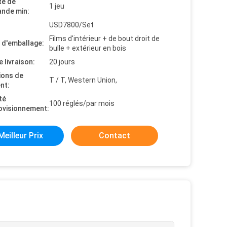
té de
1 jeu
nde min:
USD7800/Set
Films d'intérieur + de bout droit de
s d'emballage:
bulle + extérieur en bois
e livraison:
20 jours
ions de
T / T, Western Union,
nt:
té
100 réglés/par mois
ovisionnement:
Meilleur Prix
Contact