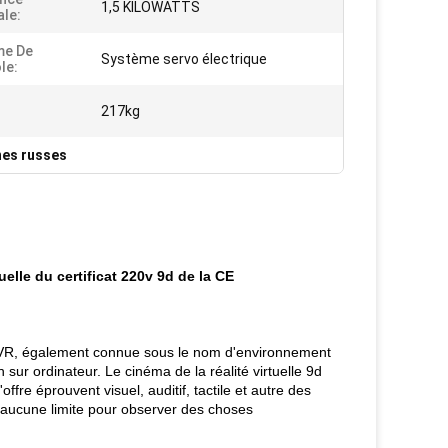
1,5 KILOWATTS
le:
me De
Système servo électrique
le:
217kg
nes russes
uelle du certificat 220v 9d de la CE
 de VR, également connue sous le nom d'environnement
on sur ordinateur. Le cinéma de la réalité virtuelle 9d
ffre éprouvent visuel, auditif, tactile et autre des
 a aucune limite pour observer des choses