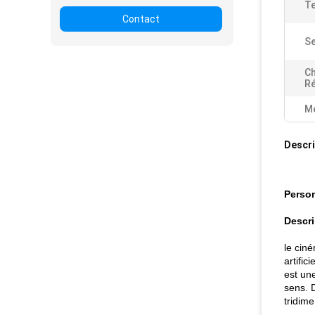
Te
Contact
Se
Ch
Ré
Me
Descri
Person
Descri
le cin
artific
est une
sens. 
tridime