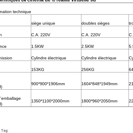
éristiques
de
rmation technique
siège unique
doubles sièges
tr
n
C.A. 220V
C.A. 220V
C
ance
1.5KW
2.5KW
5
ission
Cylindre électrique
Cylindre électrique
Cy
153KG
256KG
6
900*900*1906mm
1604*848*1949mm
2
H)
 d'emballage
1350*1100*2000mm
1800*960*2050mm
2
H)
 Tag: