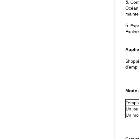
5.
Cont
Océan u
mainte
6.
Expé
Explor
Applic
Shoppi
d'empl
Mode 
Temps
Un jou
Un mo