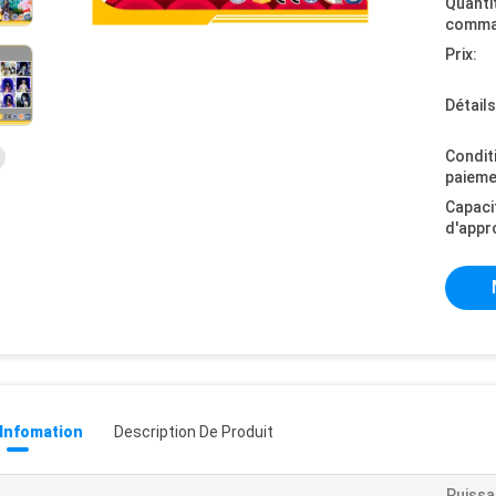
Quanti
comma
Prix:
Détail
Condit
paieme
Capaci
d'appr
 Infomation
Description De Produit
Puiss