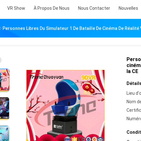
VR Show
À Propos De Nous
Nous Contacter
Nouvelles
Personnes Libres Du Simulateur 1 De Bataille De Cinéma De Réalité V
Person
cinéma
la CE
Détails
Lieu d'o
Nom de
Certifi
Numéro
Condit