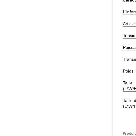
Caract
L'info
Article
Tensio
Puiss
Transm
Poids
Taille
(L*W*
Taille
(L*W*
Produit