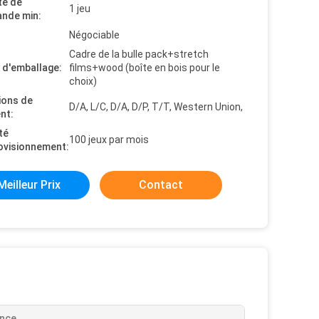
té de
1 jeu
nde min:
Négociable
Cadre de la bulle pack+stretch
s d'emballage:
films+wood (boîte en bois pour le
choix)
ions de
D/A, L/C, D/A, D/P, T/T, Western Union,
nt:
té
100 jeux par mois
ovisionnement:
Meilleur Prix
Contact
ance