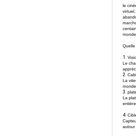
le ciné
virtuel
abandon
marcho
centai
monde 
Quelle 
1.
Visi
Le cha
appréc
2.
Cabi
La vit
monde 
3.
plat
La pla
entièr
4.
Cibl
Capteu
autour