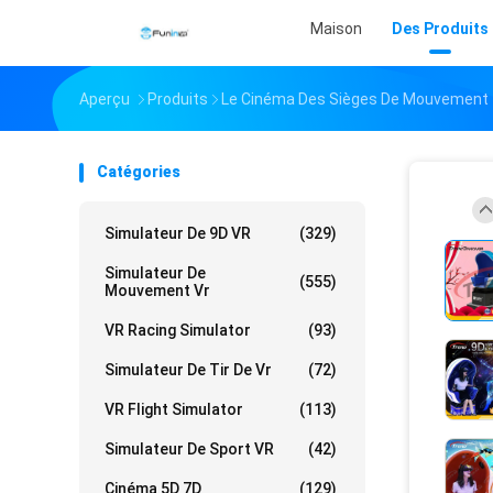
Maison
Des Produits
Aperçu
Produits
Le Cinéma Des Sièges De Mouvement
Catégories
Simulateur De 9D VR
(329)
Simulateur De
(555)
Mouvement Vr
VR Racing Simulator
(93)
Simulateur De Tir De Vr
(72)
VR Flight Simulator
(113)
Simulateur De Sport VR
(42)
Cinéma 5D 7D
(129)