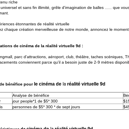
enu riche
niversel et sans fin illimité, grêle d'imagination de balles ...... que v
nant.
riences étonnantes de réalité virtuelle
ez chaque création merveilleuse de notre monde, annoncez le moment a
ations de cinéma de la réalité virtuelle 9d :
ngmall, parc d'attractions, aéroport, club, théâtre, taches scéniques, 
acements conviennent parce qu'il a besoin juste de 2-9 mètres disponib
la
le cinéma de
réalité virtuelle 9d
de bénéfice pour
Analyse de bénéfice
Bén
r
jour people*1 de $5* 300
$1
is
personnes de $5* 300 * de sept jours
$4
la
cinéma de
réalité virtuelle 9d