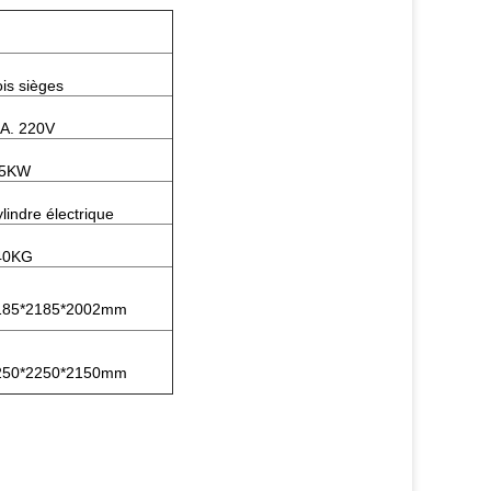
ois sièges
.A. 220V
.5KW
lindre électrique
40KG
185*2185*2002mm
250*2250*2150mm