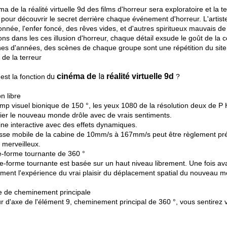
ma de la réalité virtuelle 9d des films d'horreur sera exploratoire et la
, pour découvrir le secret derrière chaque événement d'horreur. L'artis
née, l'enfer foncé, des rêves vides, et d'autres spiritueux mauvais de 
ns dans les ces illusion d'horreur, chaque détail exsude le goût de la
nes d'années, des scènes de chaque groupe sont une répétition du site
de la terreur
la
cinéma de
réalité virtuelle 9d
est la fonction
du
?
on libre
mp visuel bionique de 150 °, les yeux 1080 de la résolution deux de
ier le nouveau monde drôle avec de vrais sentiments.
ne interactive avec des effets dynamiques.
esse mobile de la cabine de 10mm/s à 167mm/s peut être règlement préc
merveilleux.
e-forme tournante de 360 °
te-forme tournante est basée sur un haut niveau librement. Une fois a
ement l'expérience du vrai plaisir du déplacement spatial du nouveau m
e de cheminement principale
r d'axe de l'élément 9, cheminement principal de 360 °, vous sentirez 