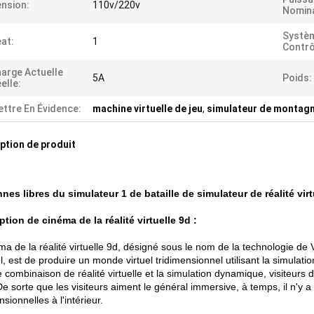
nsion:
110v/220v
Nomina
Systè
at:
1
Contrô
arge Actuelle
5A
Poids:
elle:
ttre En Évidence:
machine virtuelle de jeu
,
simulateur de montag
ption de produit
nes libres du simulateur 1 de bataille de simulateur de réalité virt
ption de cinéma de la réalité virtuelle 9d :
éma de la réalité virtuelle 9d, désigné sous le nom de la technologie
iel, est de produire un monde virtuel tridimensionnel utilisant la simulati
 combinaison de réalité virtuelle et la simulation dynamique, visiteurs d'o
De sorte que les visiteurs aiment le général immersive, à temps, il n'y
nsionnelles à l'intérieur.