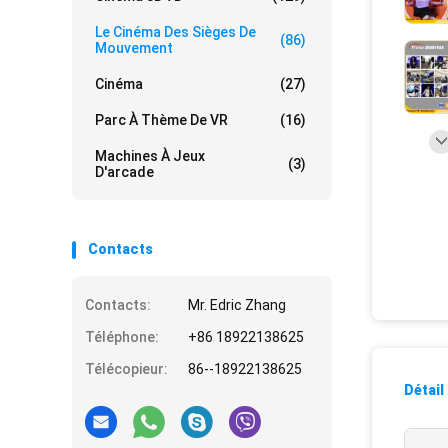
Le Cinéma Des Sièges De
(86)
Mouvement
Cinéma
(27)
Parc À Thème De VR
(16)
Machines À Jeux
(3)
D'arcade
Contacts
Contacts:
Mr. Edric Zhang
Téléphone:
+86 18922138625
Télécopieur:
86--18922138625
Détail